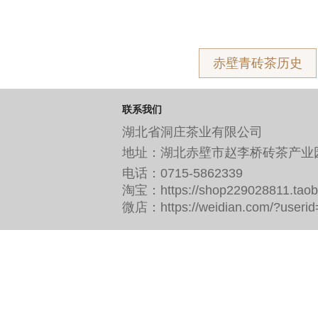
赤壁青砖茶历史
联系我们
湖北省洞庄茶业有限公司
地址：湖北赤壁市赵李桥砖茶产
电话：0715-5862339
淘宝：https://shop229028811.tao
微店：https://weidian.com/?useri