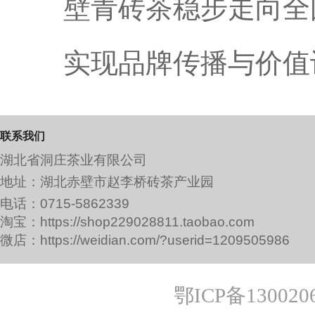
壁青砖茶
稳步走向全
实现品牌传播与价值
联系我们
湖北省洞庄茶业有限公司
地址：湖北赤壁市赵李桥砖茶产业园
电话：0715-5862339
淘宝：https://shop229028811.taobao.com
微店：https://weidian.com/?userid=1209505986
鄂ICP备130020